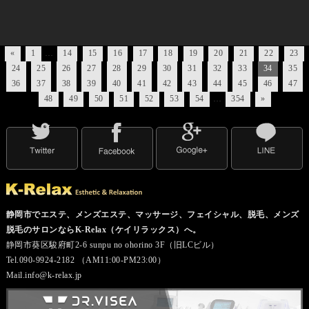
«
1
…
14
15
16
17
18
19
20
21
22
23
24
25
26
27
28
29
30
31
32
33
34
35
36
37
38
39
40
41
42
43
44
45
46
47
48
49
50
51
52
53
54
…
354
»
静岡市でエステ、メンズエステ、マッサージ、フェイシャル、脱毛、メンズ
脱毛のサロンならK-Relax（ケイリラックス）へ。
静岡市葵区駿府町2-6 sunpu no ohorino 3F（旧LCビル）
Tel.090-9924-2182 （AM11:00-PM23:00）
Mail.info@k-relax.jp