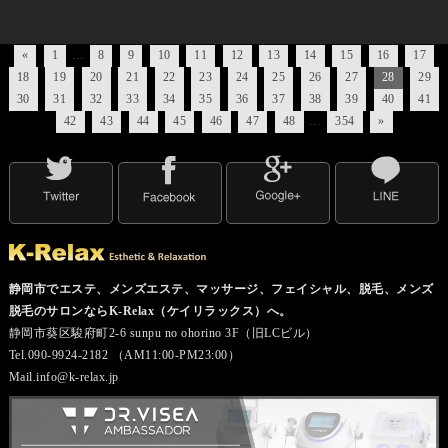
«
1
…
8
9
10
11
12
13
14
15
16
17
18
19
20
21
22
23
24
25
26
27
28
29
30
31
32
33
34
35
36
37
38
39
40
41
42
43
44
45
46
47
48
…
354
»
静岡市でエステ、メンズエステ、マッサージ、フェイシャル、脱毛、メンズ
脱毛のサロンならK-Relax（ケイリラックス）へ。
静岡市葵区駿府町2-6 sunpu no ohorino 3F（旧LCビル）
Tel.090-9924-2182 （AM11:00-PM23:00）
Mail.info@k-relax.jp