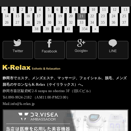
«
1
2
3
4
5
6
7
8
9
10
11
12
13
14
15
16
17
18
19
20
21
22
23
24
25
26
27
28
29
30
31
32
33
34
35
36
37
38
39
40
41
…
354
»
静岡市でエステ、メンズエステ、マッサージ、フェイシャル、脱毛、メンズ
脱毛のサロンならK-Relax（ケイリラックス）へ。
静岡市葵区駿府町2-6 sunpu no ohorino 3F（旧LCビル）
Tel.090-9924-2182 （AM11:00-PM23:00）
Mail.info@k-relax.jp