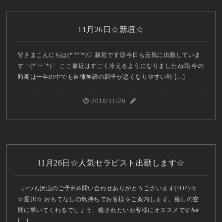
11月26日☆新垣☆
皆さまこんにちは(*´꒳`*)♡ 新垣です😌今日も元気に出勤していま
す╰(*´︶`*)╯ ここ最近はすごく冷えるようになりましたね🤔 今の
時期は一年の中でも自律神経の調子が悪くなりやすい時 […]
2018/11/26
11月26日☆人気セラピスト出勤します☆
いつも沢山のご予約&問い合わせありがとうございます(^O^)☆
☆愛川☆ おもてなしの気持ちでお客様をご案内します。癒しの空
間に導いてくれるでしょう、癒されたいお客様にオススメです&#
[…]