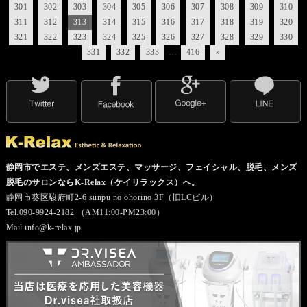
301
302
303
304
305
306
307
308
309
310
311
312
313
314
315
316
317
318
319
320
321
322
323
324
325
326
327
328
329
330
331
332
333
…
416
»
静岡市でエステ、メンズエステ、マッサージ、フェイシャル、脱毛、メンズ
脱毛のサロンならK-Relax（ケイリラックス）へ。
静岡市葵区駿府町2-6 sunpu no ohorino 3F（旧LCビル）
Tel.090-9924-2182 （AM11:00-PM23:00）
Mail.info@k-relax.jp