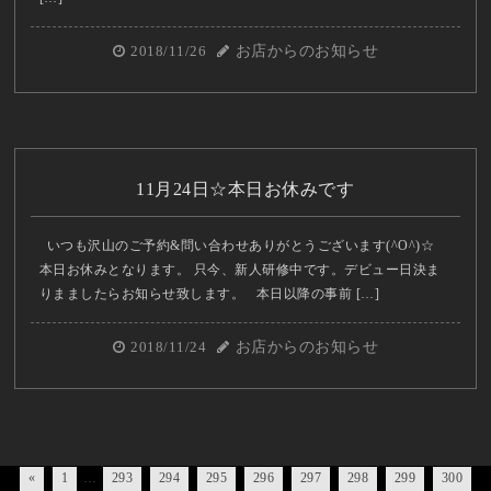
2018/11/26
お店からのお知らせ
11月24日☆本日お休みです
いつも沢山のご予約&問い合わせありがとうございます(^O^)☆
本日お休みとなります。 只今、新人研修中です。デビュー日決ま
りまましたらお知らせ致します。 本日以降の事前 […]
2018/11/24
お店からのお知らせ
«
1
…
293
294
295
296
297
298
299
300