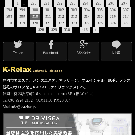
«
1
…
290
291
292
293
294
295
296
297
298
299
300
301
302
303
304
305
306
307
308
309
310
311
312
313
314
315
316
317
318
319
320
321
322
323
324
325
326
327
328
329
330
…
416
»
静岡市でエステ、メンズエステ、マッサージ、フェイシャル、脱毛、メンズ
脱毛のサロンならK-Relax（ケイリラックス）へ。
静岡市葵区駿府町2-6 sunpu no ohorino 3F（旧LCビル）
Tel.090-9924-2182 （AM11:00-PM23:00）
Mail.info@k-relax.jp