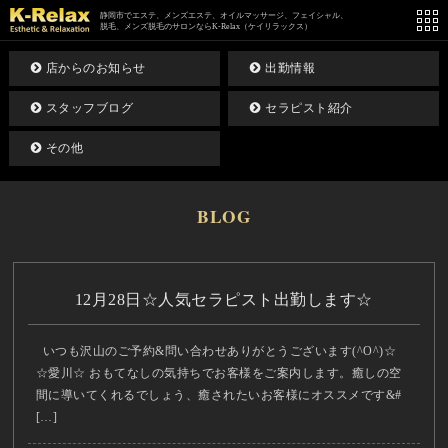
静岡市でエステ、メンズエステ、オイルマッサージ、フェイシャル、
脱毛、メンズ脱毛のサロンならK-Relax（ケイリラックス）
店からのお知らせ
出勤情報
スタッフブログ
セラピスト紹介
その他
BLOG
12月28日☆人気セラピスト出勤します☆
いつも沢山のご予約&問い合わせありがとうございます(^O^)☆
☆愛川☆ おもてなしの気持ちでお客様をご案内します。癒しの空
間に導いてくれるでしょう、癒されたいお客様にオススメです&#
[…]