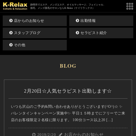
静岡市でエステ、メンズエステ、オイルマッサージ、フェイシャル、
脱毛、メンズ脱毛のサロンならK-Relax（ケイリラックス）
店からのお知らせ
出勤情報
スタッフブログ
セラピスト紹介
その他
BLOG
2月20日☆人気セラピスト出勤します☆
いつも沢山のご予約&問い合わせありがとうございます(^O^)☆ ✨
バレンタインキャンペーン実施中✨ 平日１５時までにフリーでご来
店のお客様限定２名様に限ります。 100分コース以上20 […]
2019/2/20
お店からのお知らせ