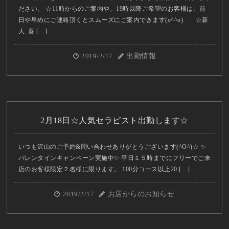
ださい。 ☆11時からのご案内や、19時以降ご希望のお客様は、前
日や早めにご連絡頂くとスムーズにご案内できます(o^^o) ☆新
人 葵 […]
2019/2/17
出勤情報
2月18日☆人気セラピスト出勤します☆
いつも沢山のご予約&問い合わせありがとうございます(^O^)☆ ✨
バレンタインキャンペーン実施中✨ 平日１５時までにフリーでご来
店のお客様限定２名様に限ります。 100分コース以上20 […]
2019/2/17
お店からのお知らせ