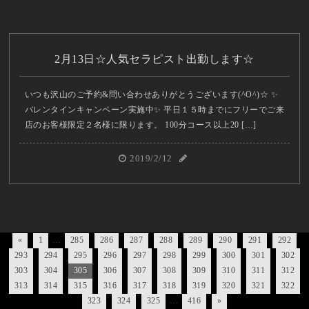
2月13日☆人気セラピスト出勤します☆
いつも沢山のご予約&問い合わせありがとうございます(^O^)☆ ✨
バレンタインキャンペーン実施中✨ 平日１５時までにフリーでご来
店のお客様限定２名様に限ります。 100分コース以上20 […]
2019/2/12
«
1
…
285
286
287
288
289
290
291
292
293
294
295
296
297
298
299
300
301
302
303
304
305
306
307
308
309
310
311
312
313
314
315
316
317
318
319
320
321
322
323
324
325
…
416
»