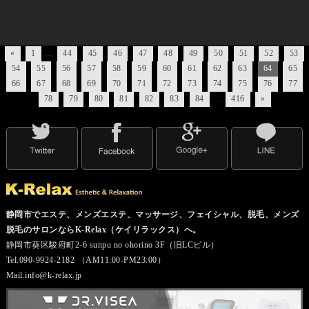
«
1
…
44
45
46
47
48
49
50
51
52
53
54
55
56
57
58
59
60
61
62
63
64
65
66
67
68
69
70
71
72
73
74
75
76
77
78
79
80
81
82
83
84
…
416
»
静岡市でエステ、メンズエステ、マッサージ、フェイシャル、脱毛、メンズ
脱毛のサロンならK-Relax（ケイリラックス）へ。
静岡市葵区駿府町2-6 sunpu no ohorino 3F（旧LCビル）
Tel.090-9924-2182 （AM11:00-PM23:00）
Mail.info@k-relax.jp