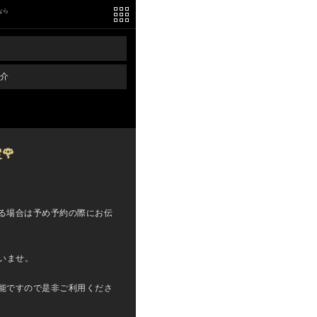
なら
介
🌹
る場合は予め予約の際にお伝
いませ。
能ですので是非ご利用くださ