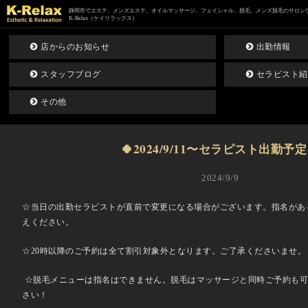
静岡市でエステ、メンズエステ、オイルマッサージ、フェイシャル、脱毛、メンズ脱毛のサロン
K-Relax（ケイリラックス）
店からのお知らせ
出勤情報
スタッフブログ
セラピスト紹
その他
🍀2024/9/11〜セラピスト出勤予定
2024/9/9
☆当日の出勤セラピストが直前で変更になる場合がございます。指名があ
えください。
☆20時以降のご予約は全て割引対象外となります。ご了承くださいませ。
☆脱毛メニューは指名はできません。脱毛はマッサージと同時ご予約も可
さい！