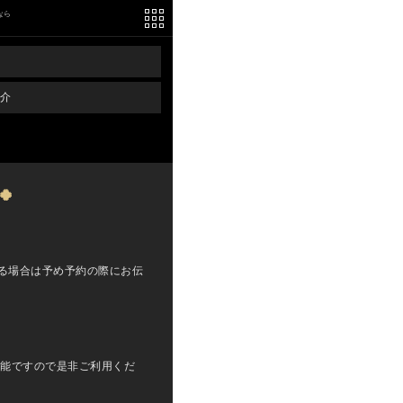
なら
介
🍀
る場合は予め予約の際にお伝
能ですので是非ご利用くだ